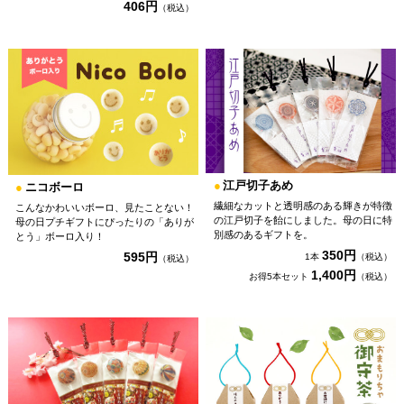
406円
（税込）
●
江戸切子あめ
●
ニコボーロ
繊細なカットと透明感のある輝きが特徴
こんなかわいいボーロ、見たことない！
の江戸切子を飴にしました。母の日に特
母の日プチギフトにぴったりの「ありが
別感のあるギフトを。
とう」ボーロ入り！
350円
595円
1本
（税込）
（税込）
1,400円
お得5本セット
（税込）