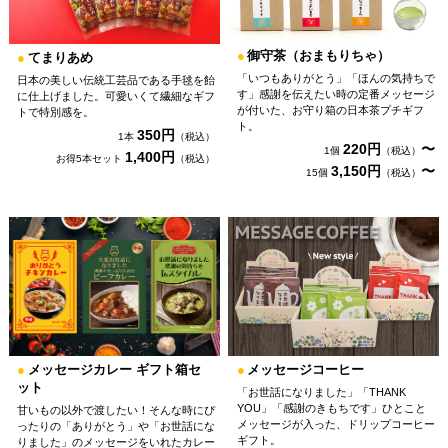
●
御守茶（おまもりちゃ）
●
てまりあめ
「いつもありがとう」「ほんの気持ちで
日本の美しい伝統工芸品である手毬を飴
す」感謝を伝えたい時の定番メッセージ
に仕上げました。可愛いくて繊細なギフ
が付いた、お守り箱の日本茶プチギフ
トで特別感を。
ト。
350円
1本
（税込）
220円
〜
1個
（税込）
1,400円
お得5本セット
（税込）
3,150円
〜
15個
（税込）
●
メッセージカレー ギフト箱セ
●
メッセージコーヒー
ット
「お世話になりました」「THANK
YOU」「感謝のきもちです」ひとこと
甘いもの以外で渡したい！そんな時にぴ
メッセージが入った、ドリップコーヒー
ったりの「ありがとう」や「お世話にな
ギフト。
りました」のメッセージをいれたカレー