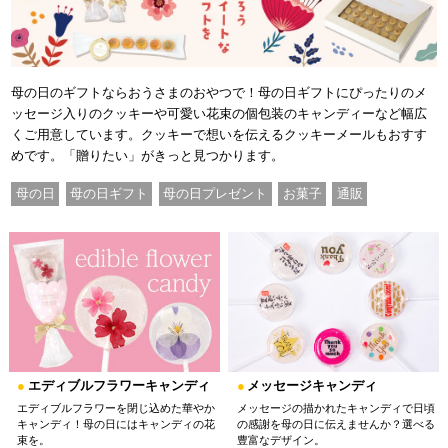
母の日のギフトならおうさまのおやつで！母の日ギフトにぴったりのメ
ッセージ入りのクッキーや可愛い花束の個包装のキャンディーなど幅広
くご用意しています。クッキーで想いを伝えるクッキーメールもおすす
めです。「贈りたい」がきっと見つかります。
母の日
母の日ギフト
母の日プレゼント
お菓子
通販
●
メッセージキャンディ
●
エディブルフラワーキャンディ
メッセージの描かれたキャンディで日頃
エディブルフラワーを閉じ込めた華やか
の感謝を母の日に伝えませんか？選べる
キャンディ！母の日にはキャンディの花
豊富なデザイン。
束を。