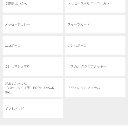
ご挨拶 ようかん
メッセージ入り ゴーゴーカレー
メッセージカレー
スイーツカード
ニコボーロ
こけしボーロ
こけしマシュマロ
ラスカル スクエアクッキー
お菓子が入った
「おかしなくす玉」POP’N SNACK
アウトレット アイテム
BALL
ギフトバッグ