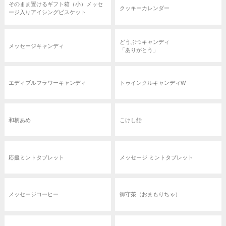
そのまま置けるギフト箱（小）メッセ
クッキーカレンダー
ージ入りアイシングビスケット
どうぶつキャンディ
メッセージキャンディ
「ありがとう」
エディブルフラワーキャンディ
トゥインクルキャンディW
和柄あめ
こけし飴
応援ミントタブレット
メッセージ ミントタブレット
メッセージコーヒー
御守茶（おまもりちゃ）