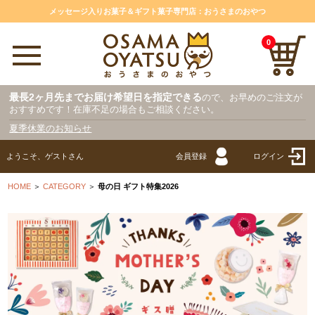
メッセージ入りお菓子＆ギフト菓子専門店：おうさまのおやつ
0
最長2ヶ月先までお届け希望日を指定できる
ので、お早めのご注文が
おすすめです！在庫不足の場合もご相談ください。
夏季休業のお知らせ
ようこそ、ゲストさん
会員登録
ログイン
HOME
＞
CATEGORY
＞
母の日 ギフト特集2026