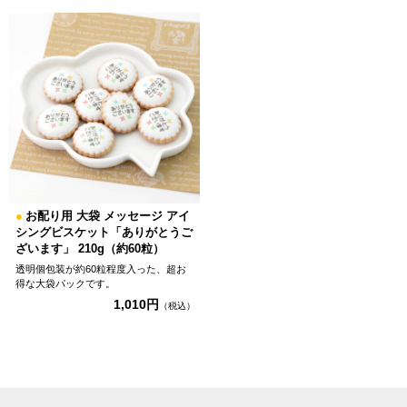
●
お配り用 大袋 メッセージ アイ
シングビスケット「ありがとうご
ざいます」 210g（約60粒）
透明個包装が約60粒程度入った、超お
得な大袋パックです。
1,010円
（税込）