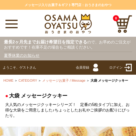
メッセージ入りお菓子＆ギフト専門店：おうさまのおやつ
0
最長2ヶ月先までお届け希望日を指定できる
ので、お早めのご注文が
おすすめです！在庫不足の場合もご相談ください。
夏季休業のお知らせ
ようこそ、ゲストさん
会員登録
ログイン
HOME
＞
CATEGORY
＞
メッセージお菓子 / Message
＞
大袋 メッセージクッキー
●
大袋 メッセージクッキー
大人気のメッセージクッキーシリーズ！ 定番の5粒タイプに加え、お
得な大袋をご用意しました♪ちょっとしたお礼やご挨拶のお配りにぴっ
たり。