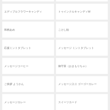
エディブルフラワーキャンディ
トゥインクルキャンディW
和柄あめ
こけし飴
応援ミントタブレット
メッセージ ミントタブレット
メッセージコーヒー
御守茶（おまもりちゃ）
ご挨拶 ようかん
メッセージ入り ゴーゴーカレー
メッセージカレー
スイーツカード