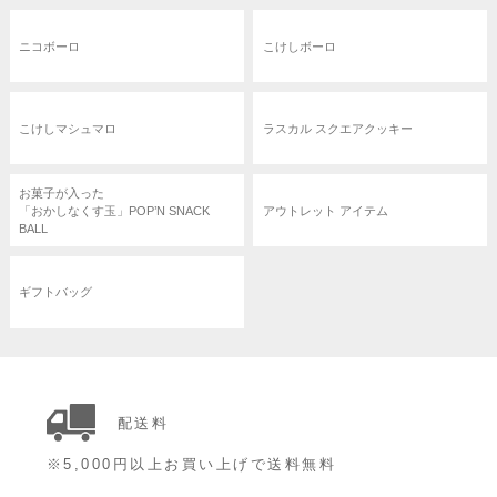
ニコボーロ
こけしボーロ
こけしマシュマロ
ラスカル スクエアクッキー
お菓子が入った
「おかしなくす玉」POP’N SNACK
アウトレット アイテム
BALL
ギフトバッグ
配送料
※5,000円以上お買い上げで送料無料