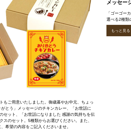
メッセー
「ゴーゴーカ
選べる2種類
もっと見る
フトもご用意いたしました。御歳暮やお中元、ちょっ
りがとう」メッセージのチキンカレー、「お世話に
のセット、「お世話になりました 感謝の気持ちを伝
クスのセット。5種類からお選びください。また、
に、希望の内容をご記入くださいませ。