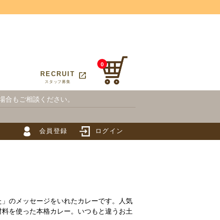
0
open_in_new
T
RECRUIT
スタッフ募集
場合もご相談ください。
会員登録
ログイン
た」のメッセージをいれたカレーです。人気
材料を使った本格カレー。いつもと違うお土