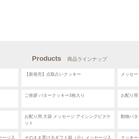
Products
商品ラインナップ
【新発売】点取占いクッキー
メッセー
ご挨拶 バタークッキー3枚入り
お配り用
ー
お配り用 大袋
メッセージ アイシングビスケ
動物バタ
ット
セージ入
そのまま置けるギフト箱（小）メッセージ入
クッキー