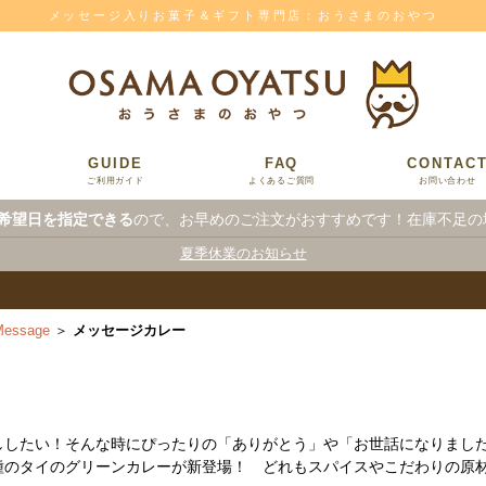
メッセージ入りお菓子＆ギフト専門店：おうさまのおやつ
GUIDE
FAQ
CONTAC
ご利用ガイド
よくあるご質問
お問い合わせ
希望日を指定できる
ので、お早めのご注文がおすすめです！在庫不足の
夏季休業のお知らせ
ssage
＞
メッセージカレー
ししたい！そんな時にぴったりの「ありがとう」や「お世話になりまし
種のタイのグリーンカレーが新登場！ どれもスパイスやこだわりの原