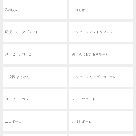
和柄あめ
こけし飴
応援ミントタブレット
メッセージ ミントタブレット
メッセージコーヒー
御守茶（おまもりちゃ）
ご挨拶 ようかん
メッセージ入り ゴーゴーカレー
メッセージカレー
スイーツカード
ニコボーロ
こけしボーロ