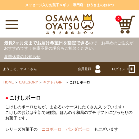
メッセージ入りお菓子＆ギフト専門店：おうさまのおやつ
0
最長2ヶ月先までお届け希望日を指定できる
ので、お早めのご注文が
おすすめです！在庫不足の場合もご相談ください。
夏季休業のお知らせ
ようこそ、ゲストさん
会員登録
ログイン
HOME
＞
CATEGORY
＞
ギフト / GIFT
＞
こけしボーロ
●
こけしボーロ
こけしのボーロたちが、まあるいケースにたくさん入っています♪
こけしのお顔は全部で6種類。ほんのり和風のプチギフトにぴったりの
お菓子です。
シリーズお菓子の
ニコボーロ
パンダボーロ
もございます