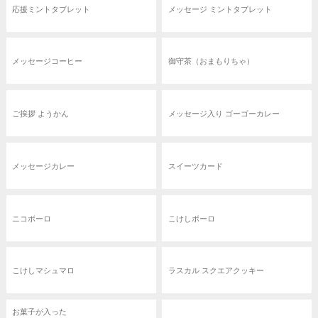
応援ミントタブレット
メッセージ ミントタブレット
メッセージコーヒー
御守茶（おまもりちゃ）
ご挨拶 ようかん
メッセージ入り ゴーゴーカレー
メッセージカレー
スイーツカード
ニコボーロ
こけしボーロ
こけしマシュマロ
ラスカル スクエアクッキー
お菓子が入った