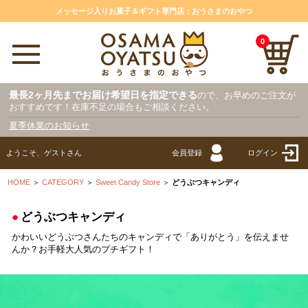
メッセージ入りお菓子＆ギフト専門店：おうさまのおやつ
0
最長2ヶ月先までお届け希望日を指定できる
ので、お早めのご注文が
おすすめです！在庫不足の場合もご相談ください。
夏季休業のお知らせ
ようこそ、ゲストさん
会員登録
ログイン
HOME
＞
CATEGORY
＞
Sweet Candy Store
＞
どうぶつキャンディ
●
どうぶつキャンディ
かわいいどうぶつさんたちのキャンディで「ありがとう」を伝えませ
んか？お手軽大人気のプチギフト！