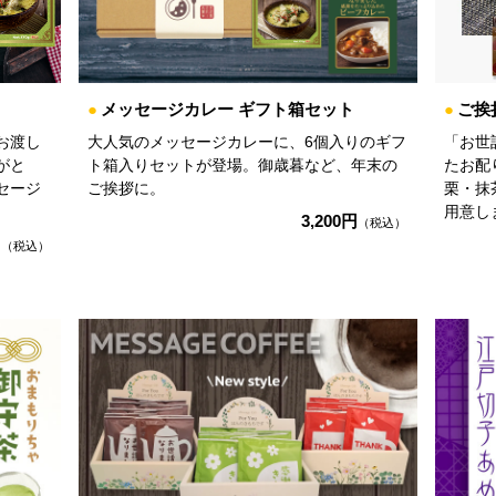
●
メッセージカレー ギフト箱セット
●
ご挨
お渡し
大人気のメッセージカレーに、6個入りのギフ
「お世
がと
ト箱入りセットが登場。御歳暮など、年末の
たお配
セージ
ご挨拶に。
栗・抹
用意し
3,200円
（税込）
円
（税込）