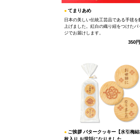
●
てまりあめ
日本の美しい伝統工芸品である手毬を
上げました。紅白の織り紐をつけたパ
ジでお届けします。
350
●
ご挨拶 バタークッキー【水引梅結
枚入り お世話になりました