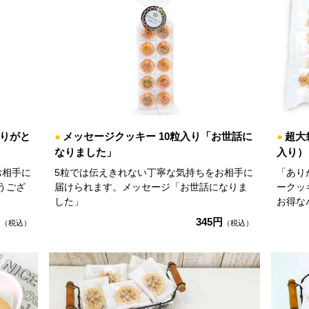
ありがと
●
メッセージクッキー 10粒入り「お世話に
●
超大
なりました」
入り）
お相手に
5粒では伝えきれない丁寧な気持ちをお相手に
「あり
うござ
届けられます。メッセージ「お世話になりま
ークッ
した」
お得な
円
345円
（税込）
（税込）