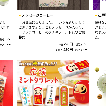
●
メッセージコーヒー
●
江戸
がと
「お世話になりました」「いつもありがとう
繊細な
ジが付
ございます」ひとことメッセージが入った、
戸切子
ドリップコーヒーのプチギフト。お礼やご挨
な表現
拶に。
た。
〜
税込）
220円
〜
〜
1個
（税込）
税込）
4,220円
〜
20個
（税込）