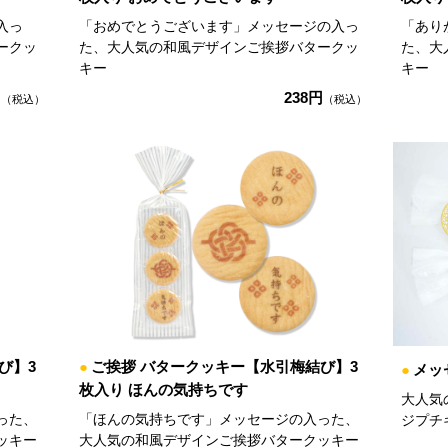
入っ
「おめでとうございます」メッセージの入っ
「あり
ークッ
た、大人気の和風デザインご挨拶バタークッ
た、大
キー
キー
円
238円
（税込）
（税込）
び】3
●
ご挨拶 バタークッキー【水引梅結び】3
●
メッ
枚入り ほんの気持ちです
大人気
った、
「ほんの気持ちです」メッセージの入った、
ジプチ
ッキー
大人気の和風デザインご挨拶バタークッキー