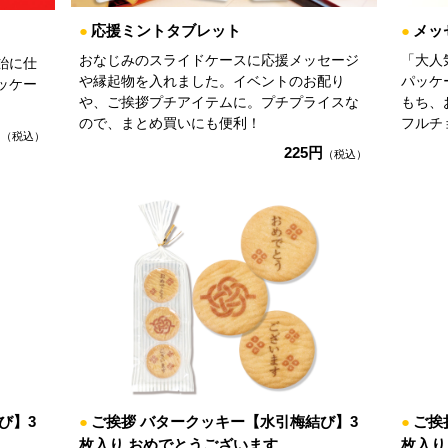
●
応援ミントタブレット
●
メッ
おなじみのスライドケースに応援メッセージ
「大人
飴に仕
や縁起物を入れました。イベントのお配り
パッケ
ッケー
や、ご挨拶プチアイテムに。プチプライスな
もち、
ので、まとめ買いにも便利！
フルチ
円
（税込）
225円
（税込）
び】3
●
ご挨拶 バタークッキー【水引梅結び】3
●
ご挨
枚入り おめでとうございます
枚入り