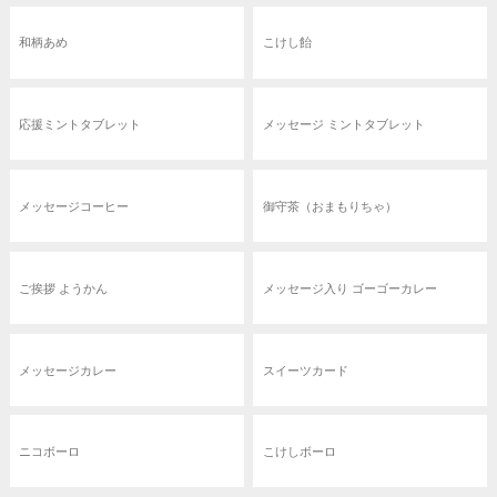
和柄あめ
こけし飴
応援ミントタブレット
メッセージ ミントタブレット
メッセージコーヒー
御守茶（おまもりちゃ）
ご挨拶 ようかん
メッセージ入り ゴーゴーカレー
メッセージカレー
スイーツカード
ニコボーロ
こけしボーロ