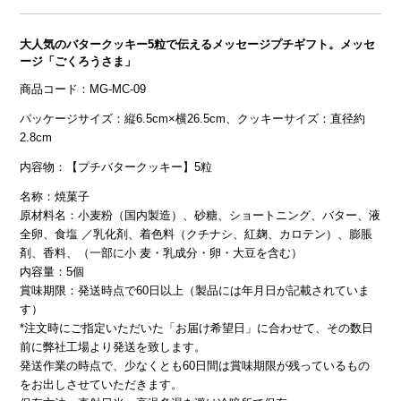
大人気のバタークッキー5粒で伝えるメッセージプチギフト。メッセ
ージ「ごくろうさま」
商品コード：MG-MC-09
パッケージサイズ：縦6.5cm×横26.5cm、クッキーサイズ：直径約
2.8cm
内容物：【プチバタークッキー】5粒
名称：焼菓子
原材料名：小麦粉（国内製造）、砂糖、ショートニング、バター、液
全卵、食塩 ／乳化剤、着色料（クチナシ、紅麹、カロテン）、膨脹
剤、香料、（一部に小 麦・乳成分・卵・大豆を含む）
内容量：5個
賞味期限：発送時点で60日以上（製品には年月日が記載されていま
す）
*注文時にご指定いただいた「お届け希望日」に合わせて、その数日
前に弊社工場より発送を致します。
発送作業の時点で、少なくとも60日間は賞味期限が残っているもの
をお出しさせていただきます。