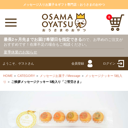
メッセージ入りお菓子＆ギフト専門店：おうさまのおやつ
0
最長2ヶ月先までお届け希望日を指定できる
ので、お早めのご注文が
おすすめです！在庫不足の場合もご相談ください。
夏季休業のお知らせ
ようこそ、ゲストさん
会員登録
ログイン
HOME
＞
CATEGORY
＞
メッセージお菓子 / Message
＞
メッセージクッキー 5粒入
り
＞
ご挨拶メッセージクッキー 5粒入り「ご苦労さま」