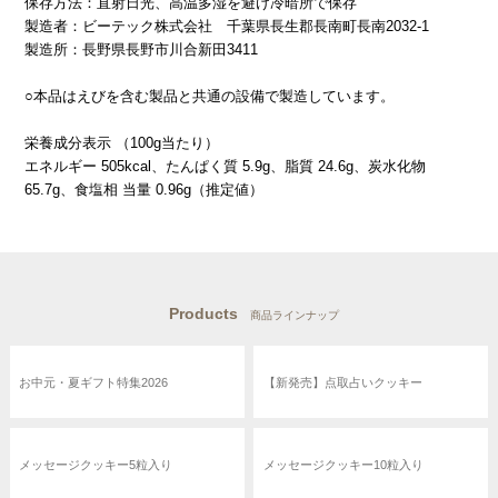
保存方法：直射日光、高温多湿を避け冷暗所で保存
製造者：ビーテック株式会社 千葉県長生郡長南町長南2032-1
製造所：長野県長野市川合新田3411
○本品はえびを含む製品と共通の設備で製造しています。
栄養成分表示 （100g当たり）
エネルギー 505kcal、たんぱく質 5.9g、脂質 24.6g、炭水化物
65.7g、食塩相 当量 0.96g（推定値）
Products
商品ラインナップ
お中元・夏ギフト特集2026
【新発売】点取占いクッキー
メッセージクッキー5粒入り
メッセージクッキー10粒入り