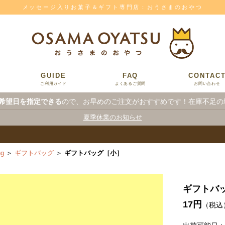
メッセージ入りお菓子＆ギフト専門店：おうさまのおやつ
GUIDE
FAQ
CONTAC
ご利用ガイド
よくあるご質問
お問い合わせ
希望日を指定できる
ので、お早めのご注文がおすすめです！在庫不足の
夏季休業のお知らせ
g
＞
ギフトバッグ
＞
ギフトバッグ［小］
ギフトバ
17円
（税込