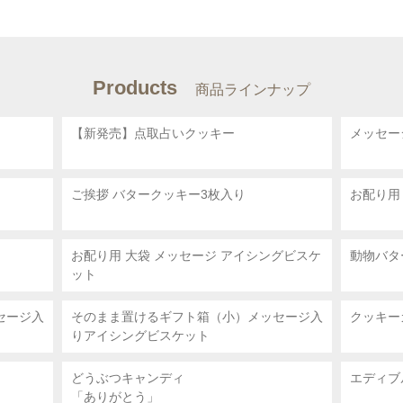
Products
商品ラインナップ
【新発売】点取占いクッキー
メッセー
ご挨拶 バタークッキー3枚入り
お配り用
ー
お配り用 大袋
メッセージ アイシングビスケ
動物バタ
ット
セージ入
そのまま置けるギフト箱（小）メッセージ入
クッキー
りアイシングビスケット
どうぶつキャンディ
エディブ
「ありがとう」