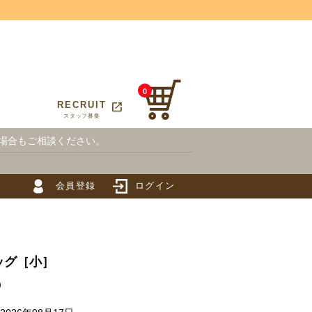
0
open_in_new
T
RECRUIT
スタッフ募集
場合もご相談ください。
会員登録
ログイン
ッグ［小］
）