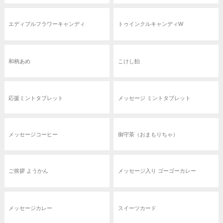
エディブルフラワーキャンディ
トゥインクルキャンディW
和柄あめ
こけし飴
応援ミントタブレット
メッセージ ミントタブレット
メッセージコーヒー
御守茶（おまもりちゃ）
ご挨拶 ようかん
メッセージ入り ゴーゴーカレー
メッセージカレー
スイーツカード