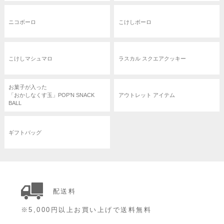
ニコボーロ
こけしボーロ
こけしマシュマロ
ラスカル スクエアクッキー
お菓子が入った
「おかしなくす玉」POP’N SNACK
アウトレット アイテム
BALL
ギフトバッグ
配送料
※5,000円以上お買い上げで送料無料