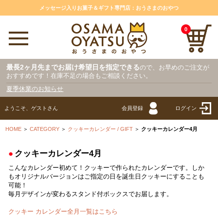
メッセージ入りお菓子＆ギフト専門店：おうさまのおやつ
0
最長2ヶ月先までお届け希望日を指定できる
ので、お早めのご注文が
おすすめです！在庫不足の場合もご相談ください。
夏季休業のお知らせ
ようこそ、ゲストさん
会員登録
ログイン
HOME
＞
CATEGORY
＞
クッキーカレンダー / GIFT
＞
クッキーカレンダー4月
●
クッキーカレンダー4月
こんなカレンダー初めて！クッキーで作られたカレンダーです。しか
もオリジナルバージョンはご指定の日を誕生日クッキーにすることも
可能！
毎月デザインが変わるスタンド付ボックスでお届します。
クッキー カレンダー全月一覧はこちら