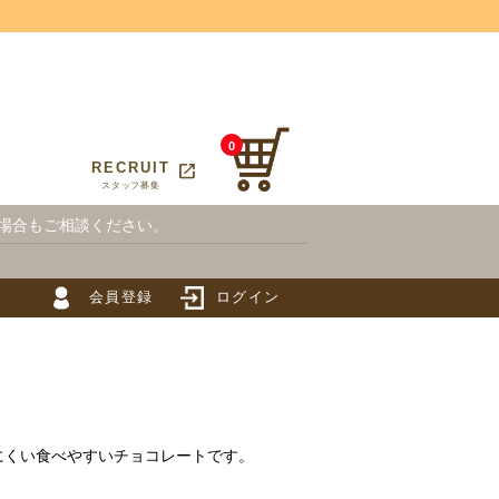
0
open_in_new
T
RECRUIT
スタッフ募集
場合もご相談ください。
会員登録
ログイン
にくい食べやすいチョコレートです。