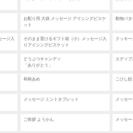
ー
お配り用 大袋
メッセージ アイシングビスケ
動物バタ
ット
セージ入
そのまま置けるギフト箱（小）メッセージ入
クッキー
りアイシングビスケット
どうぶつキャンディ
エディブ
「ありがとう」
和柄あめ
こけし飴
メッセージ ミントタブレット
メッセー
ご挨拶 ようかん
メッセー